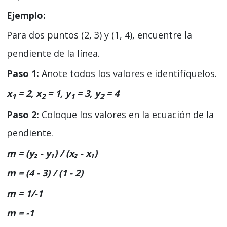
Ejemplo:
Para dos puntos (2, 3) y (1, 4), encuentre la
pendiente de la línea.
Paso 1:
Anote todos los valores e identifíquelos.
x
= 2, x
= 1, y
= 3, y
= 4
1
2
1
2
Paso 2:
Coloque los valores en la ecuación de la
pendiente.
m = (y
₂
- y
₁
) / (x
₂
- x
₁
)
m = (4 - 3) / (1 - 2)
m = 1/-1
m = -1