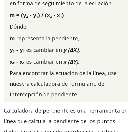
en forma de seguimiento de la ecuación.
m = (y
₂
- y
₁
) / (x
₂
- x
₁
)
Dónde,
m
representa la pendiente,
y
₂
- y₁
es cambiar en
y (ΔX
),
x
₂
- x₁
es cambiar en
x (ΔY
).
Para encontrar la ecuación de la línea, use
nuestra calculadora de formulario de
intercepción de pendiente.
Calculadora de pendiente es una herramienta en
línea que calcula la pendiente de los puntos
dados en el sistema de coordenadas cartesia.