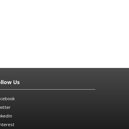
ollow Us
acebook
itter
nkedIn
nterest