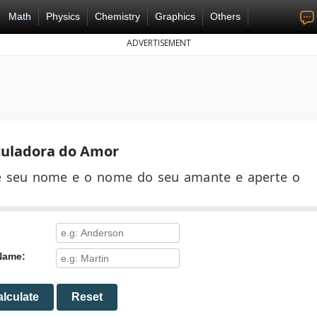
Math
Physics
Chemistry
Graphics
Others
ADVERTISEMENT
culadora do Amor
ite seu nome e o nome do seu amante e aperte o
Name:
lculate
Reset