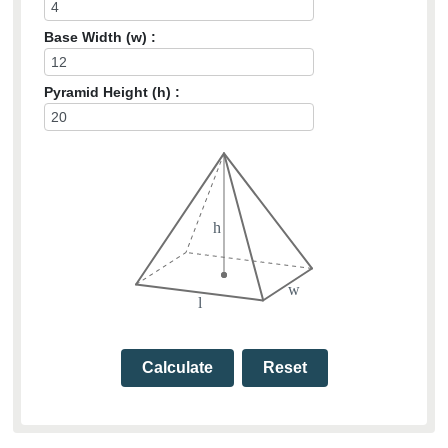
Base Width (w) :
Pyramid Height (h) :
h
w
l
Calculate
Reset