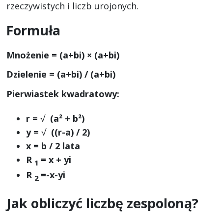
rzeczywistych i liczb urojonych.
Formuła
Mnożenie = (a+bi) × (a+bi)
Dzielenie = (a+bi) / (a+bi)
Pierwiastek kwadratowy:
r =
√
(a² + b²)
y =
√
((r-a) / 2)
x = b / 2 lata
R
= x + yi
1
R
=-x-yi
2
Jak obliczyć liczbę zespoloną?