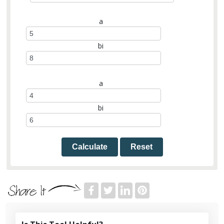
a
bi
a
bi
Calculate
Reset