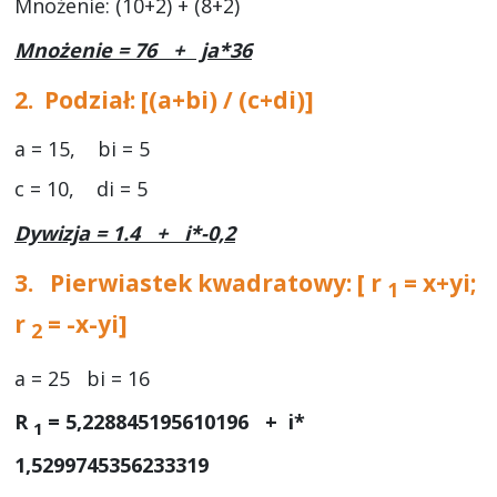
Mnożenie: (10+2) + (8+2)
Mnożenie = 76 + ja*36
2.
Podział: [(a+bi) / (c+di)]
a = 15, bi = 5
c = 10, di = 5
Dywizja = 1.4 + i*-0,2
3.
Pierwiastek kwadratowy: [ r
= x+yi;
1
r
= -x-yi]
2
a = 25 bi = 16
R
= 5,228845195610196 + i*
1
1,5299745356233319