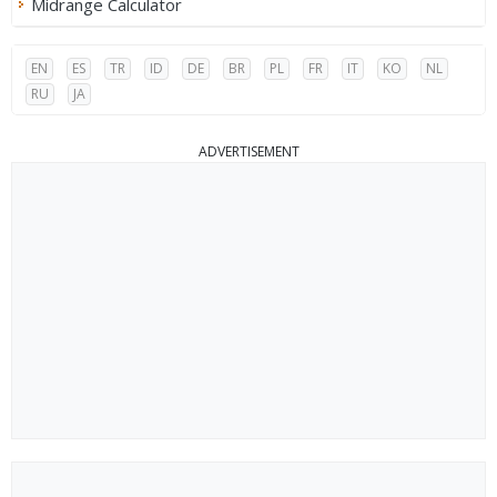
Midrange Calculator
EN
ES
TR
ID
DE
BR
PL
FR
IT
KO
NL
RU
JA
ADVERTISEMENT