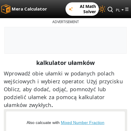
AI Math
Mera Calculator
☰
PL
Solver
ADVERTISEMENT
kalkulator ułamków
Wprowadź obie ułamki w podanych polach
wejściowych i wybierz operator. Użyj przycisku
Oblicz, aby dodać, odjąć, pomnożyć lub
podzielić ułamek za pomocą kalkulator
ułamków zwykłych
.
Also calcuate with
Mixed Number Fraction