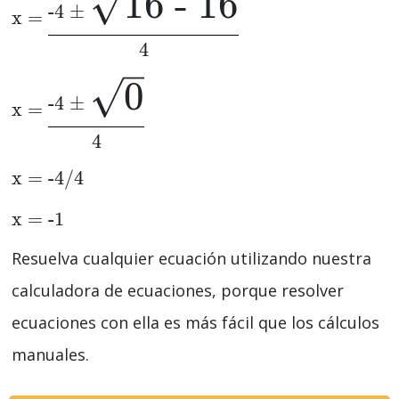
16 - 16
-4 ±
x =
4
0
-4 ±
x =
4
x = -4/4
x = -1
Resuelva cualquier ecuación utilizando nuestra
calculadora de ecuaciones, porque resolver
ecuaciones con ella es más fácil que los cálculos
manuales.