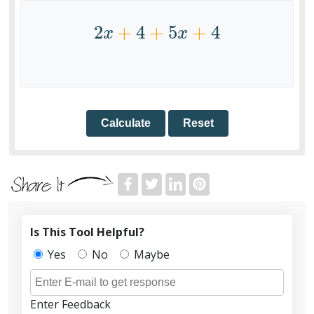
2
+
4
+
5
+
4
x
x
2
x
+
4
+
5
x
+
4
Calculate
Reset
Is This Tool Helpful?
Yes
No
Maybe
Enter Feedback