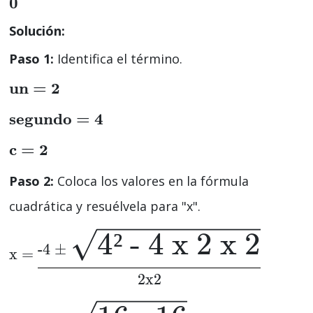
0
Solución:
Paso 1:
Identifica el término.
un = 2
segundo = 4
c = 2
Paso 2:
Coloca los valores en la fórmula
cuadrática y resuélvela para "x".
4² - 4 x 2 x 2
-4 ±
x =
2x2