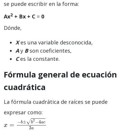
se puede escribir en la forma:
2
Ax
+ Bx + C
=
0
Dónde,
X
es una variable desconocida,
A
y
B
son coeficientes,
C
es la constante.
Fórmula general de ecuación
cuadrática
La fórmula cuadrática de raíces se puede
expresar como:
2
√
−
±
−
4
b
b
a
c
=
x
=
−
b
±
b
2
−
4
a
c
2
a
x
2
a