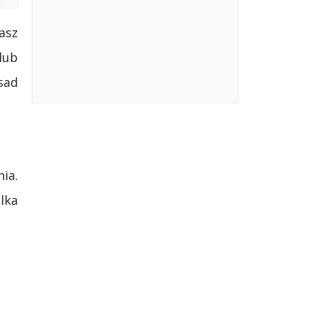
asz
lub
sad
ia.
lka