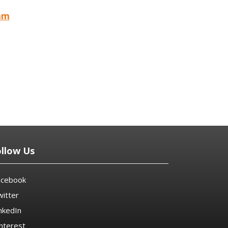
sam
ollow Us
acebook
itter
nkedIn
nterest