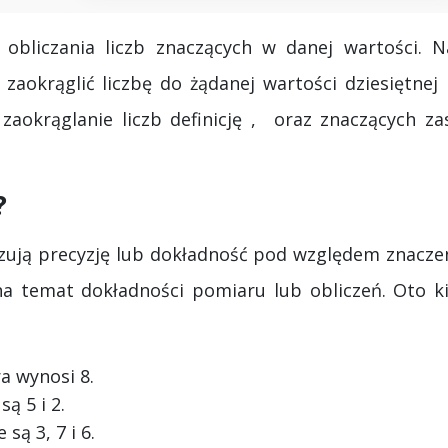
o obliczania liczb znaczących w danej wartości. N
zaokrąglić liczbę do żądanej wartości dziesiętnej 
aokrąglanie liczb definicję , oraz znaczących za
?
azują precyzję lub dokładność pod względem znaczen
na temat dokładności pomiaru lub obliczeń. Oto ki
a wynosi 8.
ą 5 i 2.
są 3, 7 i 6.