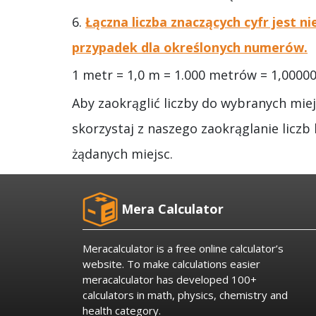
6.
Łączna liczba znaczących cyfr jest n
przypadek dla określonych numerów.
1 metr = 1,0 m = 1.000 metrów = 1,0000
Aby zaokrąglić liczby do wybranych miejs
skorzystaj z naszego zaokrąglanie liczb
żądanych miejsc.
Mera Calculator
Meracalculator is a free online calculator’s
website. To make calculations easier
meracalculator has developed 100+
calculators in math, physics, chemistry and
health category.