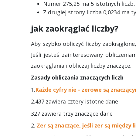
Numer 275,25 ma 5 istotnych liczb, kt
Z drugiej strony liczba 0,0234 ma tyl
jak zaokrąglać liczby?
Aby szybko obliczyć liczby zaokrąglone
Jeśli jesteś zainteresowany obliczeni
zaokrąglania i obliczaj liczby znaczące.
Zasady obliczania znaczących liczb
1.
Każde cyfry nie - zerowe są znaczący
2.437 zawiera cztery istotne dane
327 zawiera trzy znaczące dane
2.
Zer są znaczące, jeśli zer są między 