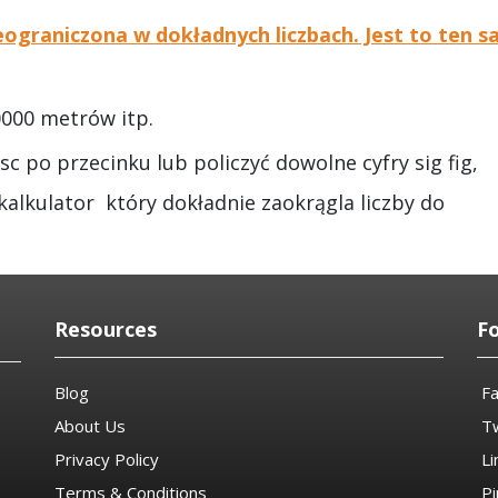
ieograniczona w dokładnych liczbach. Jest to ten 
0000 metrów itp.
c po przecinku lub policzyć dowolne cyfry sig fig,
 kalkulator który dokładnie zaokrągla liczby do
Resources
F
Blog
F
About Us
Tw
Privacy Policy
Li
Terms & Conditions
Pi