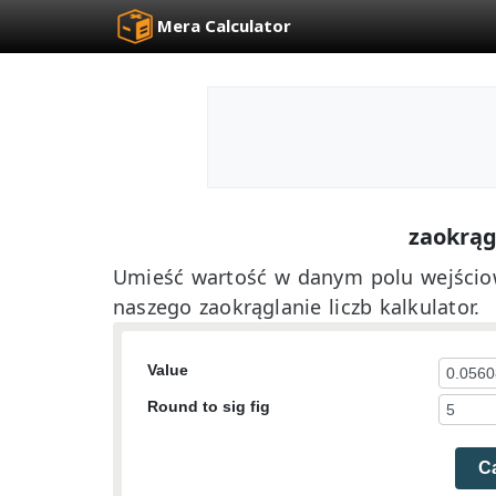
Mera Calculator
zaokrągl
Umieść wartość w danym polu wejściow
naszego zaokrąglanie liczb kalkulator.
Value
Round to sig fig
Ca