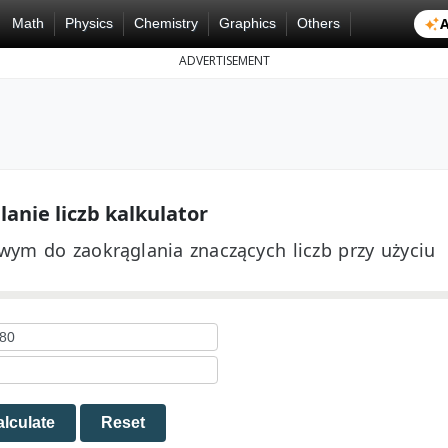
A
Math
Physics
Chemistry
Graphics
Others
ADVERTISEMENT
anie liczb kalkulator
ym do zaokrąglania znaczących liczb przy użyciu
lculate
Reset