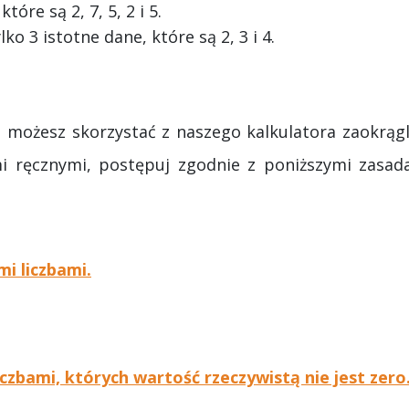
óre są 2, 7, 5, 2 i 5.
ko 3 istotne dane, które są 2, 3 i 4.
, możesz skorzystać z naszego kalkulatora zaokrągl
ami ręcznymi, postępuj zgodnie z poniższymi zasad
mi liczbami.
liczbami, których wartość rzeczywistą nie jest zero