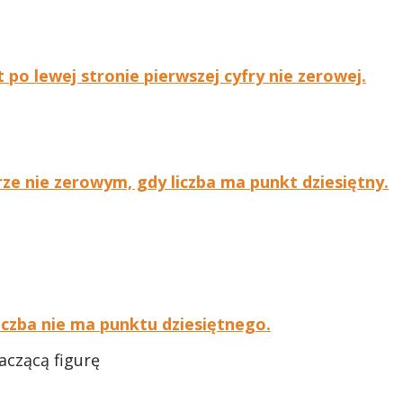
st po lewej stronie pierwszej cyfry nie zerowej.
ze nie zerowym, gdy liczba ma punkt dziesiętny.
liczba nie ma punktu dziesiętnego.
naczącą figurę