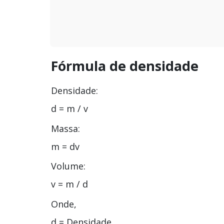
Fórmula de densidade
Densidade:
d = m / v
Massa:
m = dv
Volume:
v = m / d
Onde,
d = Densidade,