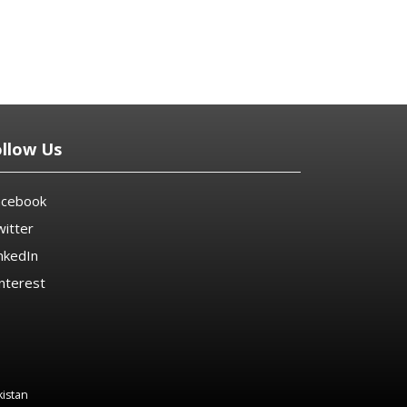
ollow Us
acebook
itter
nkedIn
nterest
kistan