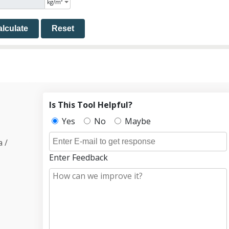
lculate
Reset
Is This Tool Helpful?
Yes
No
Maybe
 /
Enter Feedback