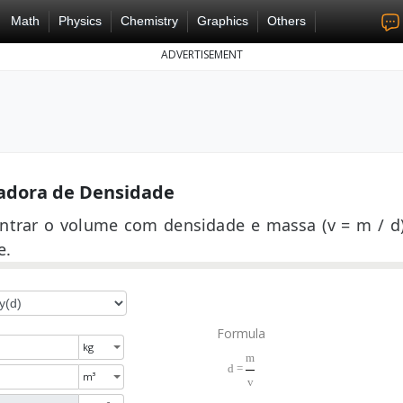
Math
Physics
Chemistry
Graphics
Others
ADVERTISEMENT
adora de Densidade
ontrar o volume com densidade e massa (v = m / d
e.
Formula
m
d =
v