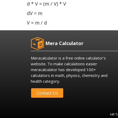
d * V = (m / V) * V
dV = m
V = m / d
Mera Calculator
Meracalculator is a free online calculator’s
website. To make calculations easier
meracalculator has developed 100+
calculators in math, physics, chemistry and
health category.
Contact Us
HR To