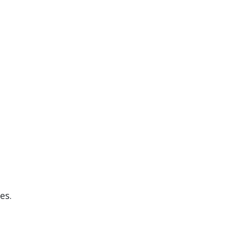
n
es.