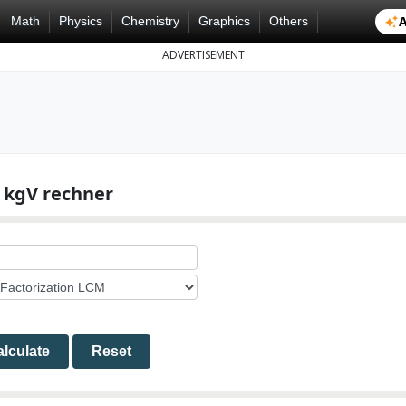
A
Math
Physics
Chemistry
Graphics
Others
ADVERTISEMENT
kgV rechner
lculate
Reset