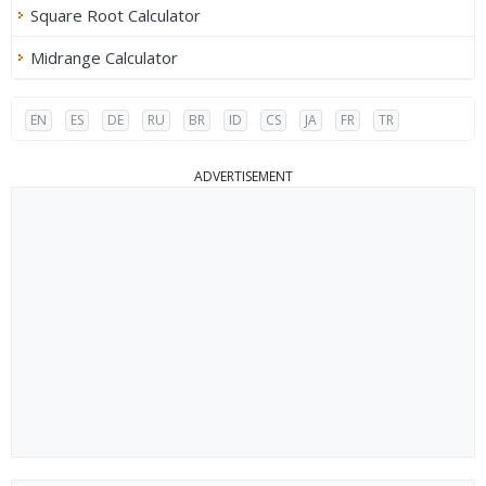
Square Root Calculator
Midrange Calculator
EN
ES
DE
RU
BR
ID
CS
JA
FR
TR
ADVERTISEMENT