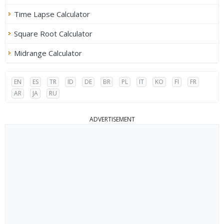
Time Lapse Calculator
Square Root Calculator
Midrange Calculator
EN
ES
TR
ID
DE
BR
PL
IT
KO
FI
FR
AR
JA
RU
ADVERTISEMENT