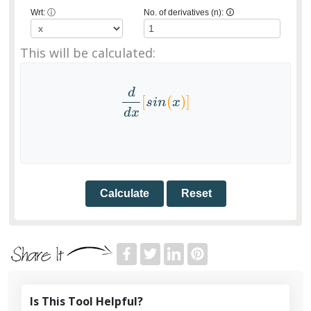
Wrt:
ⓘ
No. of derivatives (n):
🛈
This will be calculated:
d
[
(
)
]
d
d
x
[
s
i
n
(
x
)
]
s
i
n
x
d
x
Calculate
Reset
Is This Tool Helpful?