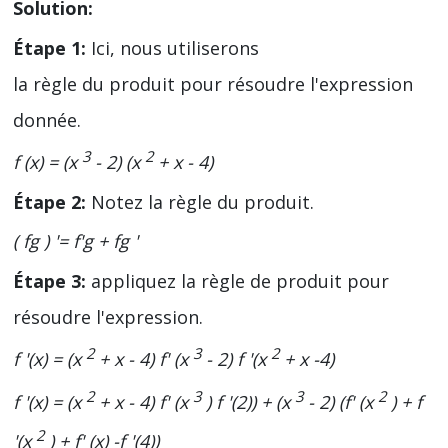
Solution:
Étape 1:
Ici, nous utiliserons
la règle du produit pour résoudre l'expression
donnée.
3
2
f (x) = (x
- 2) (x
+ x - 4)
Étape 2:
Notez la règle du produit.
( fg ) '= f'g + fg '
Étape 3:
appliquez la règle de produit pour
résoudre l'expression.
2
3
2
f '(x) = (x
+ x - 4) f' (x
- 2) f '(x
+ x -4)
2
3
3
2
f '(x) = (x
+ x - 4) f' (x
) f '(2)) + (x
- 2) (f' (x
) + f
2
'(x
) + f' (x) -f '(4))