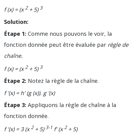
2
3
f (x) = (x
+ 5)
Solution:
Étape 1:
Comme nous pouvons le voir, la
fonction donnée peut être évaluée par
règle de
chaîne.
2
3
f (x) = (x
+ 5)
Étape 2:
Notez la règle de la chaîne.
f '(x) = h' (g (x)). g '(x)
Étape 3:
Appliquons la règle de chaîne à la
fonction donnée.
2
3-1
2
f '(x) = 3 (x
+ 5)
f' (x
+ 5)