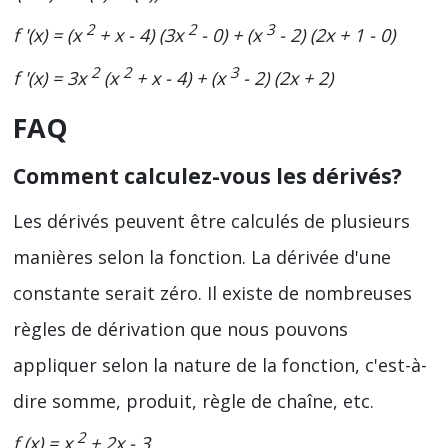
2
2
3
f '(x) = (x
+ x - 4) (3x
- 0) + (x
- 2) (2x + 1 - 0)
2
2
3
f '(x) = 3x
(x
+ x - 4) + (x
- 2) (2x + 2)
FAQ
Comment calculez-vous les dérivés?
Les dérivés peuvent être calculés de plusieurs
manières selon la fonction. La dérivée d'une
constante serait zéro. Il existe de nombreuses
règles de dérivation que nous pouvons
appliquer selon la nature de la fonction, c'est-à-
dire somme, produit, règle de chaîne, etc.
2
f (x) = x
+ 2x - 3