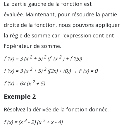
La partie gauche de la fonction est
évaluée. Maintenant, pour résoudre la partie
droite de la fonction, nous pouvons appliquer
la règle de somme car l'expression contient
l'opérateur de somme.
2
2
2
f '(x) = 3 (x
+ 5)
(f' (x
) + f '(5))
2
2
f '(x) = 3 (x
+ 5)
((2x) + (0)) → f' (x) = 0
2
f '(x) = 6x (x
+ 5)
Exemple 2
Résolvez la dérivée de la fonction donnée.
3
2
f (x) = (x
- 2) (x
+ x - 4)