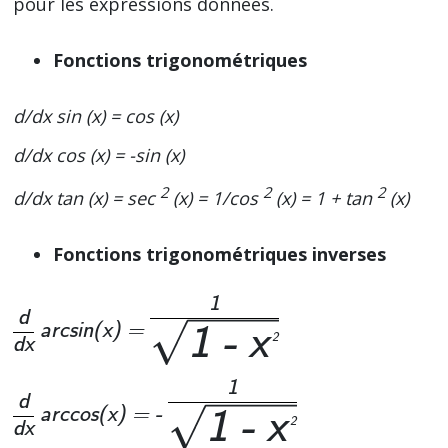
pour les expressions données.
Fonctions trigonométriques
d/dx sin (x) = cos (x)
d/dx cos (x) = -sin (x)
2
2
2
d/dx tan (x) = sec
(x) = 1/cos
(x) = 1 + tan
(x)
Fonctions trigonométriques inverses
1
d
arcsin(x) =
1 - x
2
dx
1
d
arccos(x) = -
1 - x
2
dx