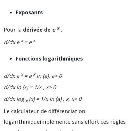
Exposants
x
Pour la
dérivée de
e
,
x
x
d/dx e
= e
Fonctions logarithmiques
x
x
d/dx a
= a
ln (a), a> 0
d/dx ln (x) = 1/x , x> 0
d/dx log
(x) = 1/x ln (a) , x, x> 0
x
Le calculateur de différenciation
logarithmiqueimplémente sans effort ces règles