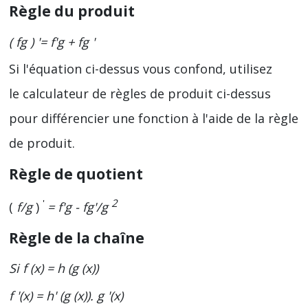
Règle du produit
( fg ) '= f'g + fg '
Si l'équation ci-dessus vous confond, utilisez
le calculateur de règles de produit
ci-dessus
pour différencier une fonction à l'aide de la règle
de produit.
Règle de quotient
'
2
(
f/g
)
= f'g - fg'/g
Règle de la chaîne
Si f (x) = h (g (x))
f '(x) = h' (g (x)). g '(x)