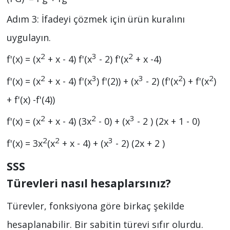
Adım 3: İfadeyi çözmek için ürün kuralını
uygulayın.
2
3
2
f'(x) = (x
+ x - 4) f'(x
- 2) f'(x
+ x -4)
2
3
3
2
2
f'(x) = (x
+ x - 4) f'(x
) f'(2)) + (x
- 2) (f'(x
) + f'(x
)
+ f'(x) -f'(4))
2
2
3
f'(x) = (x
+ x - 4) (3x
- 0) + (x
- 2 ) (2x + 1 - 0)
2
2
3
f'(x) = 3x
(x
+ x - 4) + (x
- 2) (2x + 2 )
SSS
Türevleri nasıl hesaplarsınız?
Türevler, fonksiyona göre birkaç şekilde
hesaplanabilir. Bir sabitin türevi sıfır olurdu.