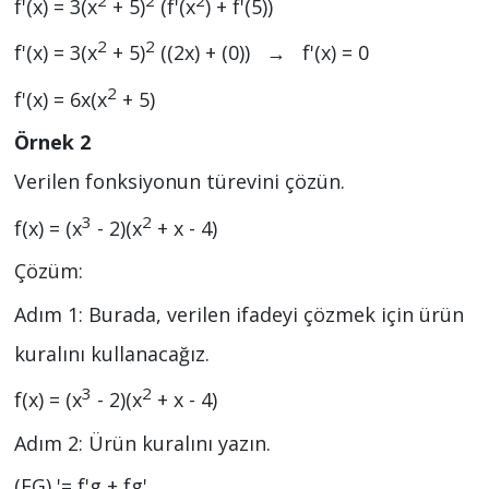
f'(x) = 3(x
+ 5)
(f'(x
) + f'(5))
2
2
f'(x) = 3(x
+ 5)
((2x) + (0)) → f'(x) = 0
2
f'(x) = 6x(x
+ 5)
Örnek 2
Verilen fonksiyonun türevini çözün.
3
2
f(x) = (x
- 2)(x
+ x - 4)
Çözüm:
Adım 1: Burada, verilen ifadeyi çözmek için ürün
kuralını kullanacağız.
3
2
f(x) = (x
- 2)(x
+ x - 4)
Adım 2: Ürün kuralını yazın.
(FG) '= f'g + fg'