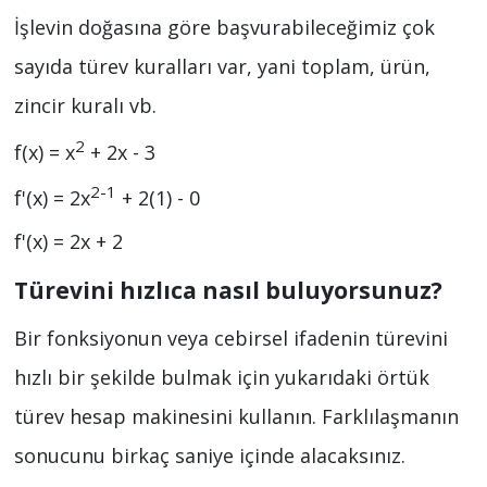
İşlevin doğasına göre başvurabileceğimiz çok
sayıda türev kuralları var, yani toplam, ürün,
zincir kuralı vb.
2
f(x) = x
+ 2x - 3
2-1
f'(x) = 2x
+ 2(1) - 0
f'(x) = 2x + 2
Türevini hızlıca nasıl buluyorsunuz?
Bir fonksiyonun veya cebirsel ifadenin türevini
hızlı bir şekilde bulmak için yukarıdaki örtük
türev hesap makinesini kullanın. Farklılaşmanın
sonucunu birkaç saniye içinde alacaksınız.