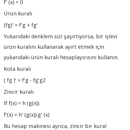
f' (x) = 0
Ürün kuralı
(fg)' = f'g + fg'
Yukarıdaki denklem sizi şaşırtıyorsa, bir işlevi
ürün kuralını kullanarak ayırt etmek için
yukarıdaki ürün kuralı hesaplayıcısını kullanın.
Kota kuralı
( fg )' = f'g - fg'g2
Zincir kuralı
If f(x) = h (g(x))
f'(x) = h' (g(x)).g' (x)
Bu hesap makinesi ayrıca, zincir bir kural