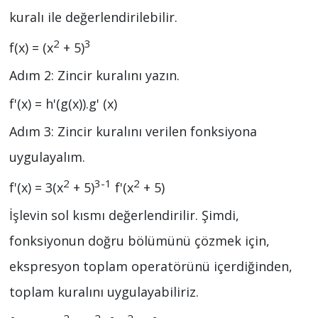
kuralı ile değerlendirilebilir.
2
3
f(x) = (x
+ 5)
Adım 2: Zincir kuralını yazın.
f'(x) = h'(g(x)).g' (x)
Adım 3: Zincir kuralını verilen fonksiyona
uygulayalım.
2
3-1
2
f'(x) = 3(x
+ 5)
f'(x
+ 5)
İşlevin sol kısmı değerlendirilir. Şimdi,
fonksiyonun doğru bölümünü çözmek için,
ekspresyon toplam operatörünü içerdiğinden,
toplam kuralını uygulayabiliriz.
2
2
2