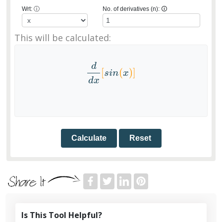
Wrt:
ⓘ
No. of derivatives (n):
🛈
This will be calculated:
d
[
(
)
]
d
d
x
[
s
i
n
(
x
)
]
s
i
n
x
d
x
Calculate
Reset
Is This Tool Helpful?