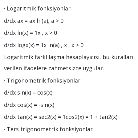
· Logaritmik fonksiyonlar
d/dx ax = ax ln(a), a > 0
d/dx ln(x) = 1x , x > 0
d/dx logx(x) = 1x ln(a) , x , x > 0
Logaritmik farklılaşma hesaplayıcısı, bu kuralları
verilen ifadelere zahmetsizce uygular.
· Trigonometrik fonksiyonlar
d/dx sin(x) = cos(x)
d/dx cos(x) = -sin(x)
d/dx tan(x) = sec2(x) = 1cos2(x) = 1 + tan2(x)
· Ters trigonometrik fonksiyonlar