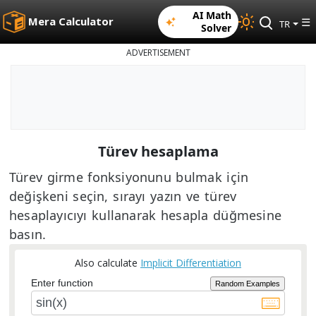
AI Math
Mera Calculator
☰
TR
Solver
ADVERTISEMENT
Türev hesaplama
Türev girme fonksiyonunu bulmak için
değişkeni seçin, sırayı yazın ve türev
hesaplayıcıyı kullanarak hesapla düğmesine
basın.
Also calculate
Implicit Differentiation
Enter function
Random Examples