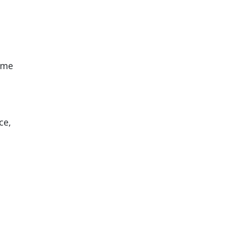
come
ce,