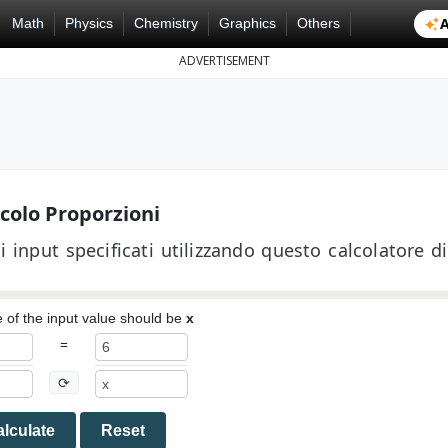
A
Math
Physics
Chemistry
Graphics
Others
ADVERTISEMENT
colo Proporzioni
i input specificati utilizzando questo calcolatore di
of the input value should be
x
=
⟳
lculate
Reset