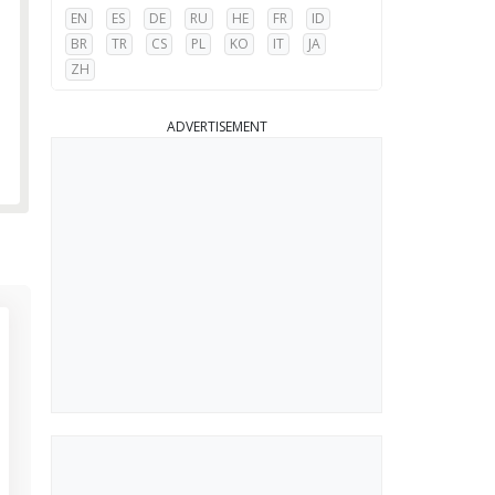
EN
ES
DE
RU
HE
FR
ID
BR
TR
CS
PL
KO
IT
JA
ZH
ADVERTISEMENT