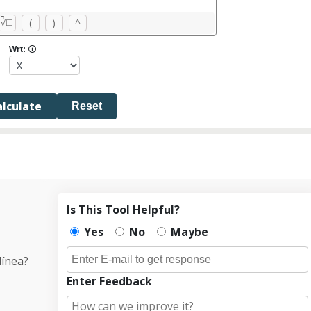
□
(
)
^
☐
√
Wrt:
🛈
Reset
Is This Tool Helpful?
Yes
No
Maybe
línea?
Enter Feedback