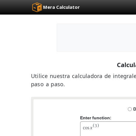
Mera Calculator
Calcul
Utilice nuestra calculadora de integrale
paso a paso.
D
Enter function:
(
)
3
c
o
s
x