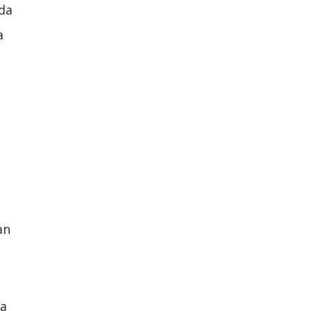
ada
a
an
la