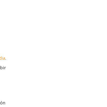
dia
.
bir
ión