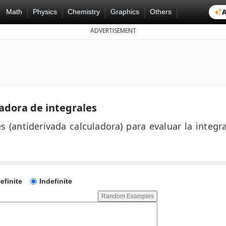
A
Math
Physics
Chemistry
Graphics
Others
ADVERTISEMENT
adora de integrales
s (antiderivada calculadora) para evaluar la integra
efinite
Indefinite
Random Examples