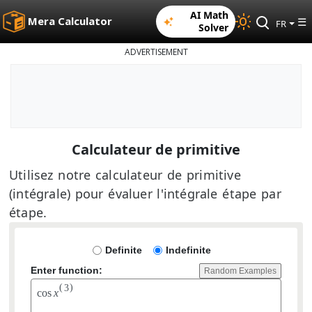
AI Math
Mera Calculator
☰
FR
Solver
ADVERTISEMENT
Calculateur de primitive
Utilisez notre calculateur de primitive
(intégrale) pour évaluer l'intégrale étape par
étape.
Definite
Indefinite
Enter function:
Random Examples
(
)
3
c
o
s
x