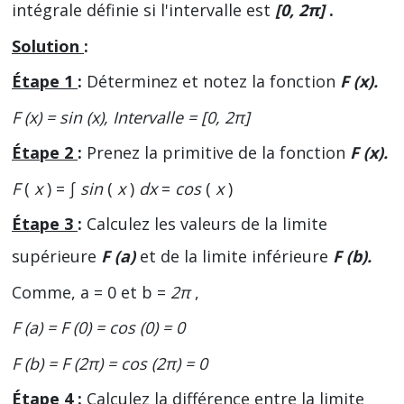
intégrale définie si l'intervalle est
[0, 2π]
.
Solution
:
Étape 1
:
Déterminez et notez la fonction
F (x).
F (x) = sin (x), Intervalle = [0, 2π]
Étape 2
:
Prenez la primitive de la fonction
F (x).
F
(
x
) = ∫
sin
(
x
)
dx
=
cos
(
x
)
Étape 3
:
Calculez les valeurs de la limite
supérieure
F (a)
et de la limite inférieure
F (b).
Comme, a = 0 et b =
2π
,
F (a) = F (0) = cos (0) = 0
F (b) = F (2π) = cos (2π) = 0
Étape 4
:
Calculez la différence entre la limite