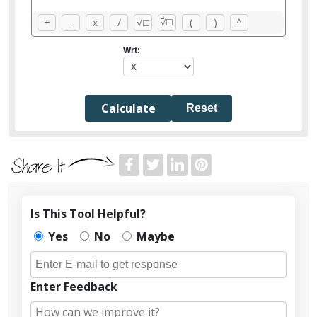
□
+
−
x
/
√
(
)
^
☐
√
☐
Wrt:
Reset
Is This Tool Helpful?
Yes
No
Maybe
Enter Feedback