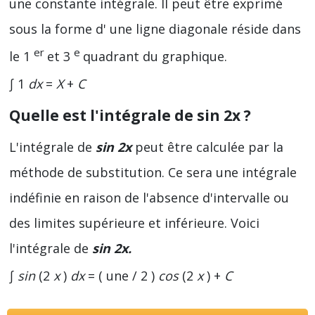
une constante intégrale. Il peut être exprimé
sous la forme d' une ligne diagonale réside dans
er
e
le 1
et 3
quadrant du graphique.
∫ 1
dx
=
X
+
C
Quelle est l'intégrale de
sin 2x
?
L'intégrale de
sin 2x
peut être calculée par la
méthode de substitution. Ce sera une intégrale
indéfinie en raison de l'absence d'intervalle ou
des limites supérieure et inférieure. Voici
l'intégrale de
sin 2x.
∫
sin
(2
x
)
dx
= ( une / 2 )
cos
(2
x
) +
C