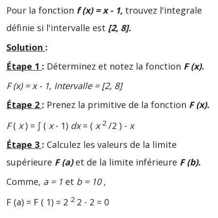
Pour la fonction
f (x) = x - 1,
trouvez l'integrale
définie si l'intervalle est
[2, 8].
Solution
:
Étape 1
:
Déterminez et notez la fonction
F (x).
F (x) = x - 1, Intervalle = [2, 8]
Étape 2
:
Prenez la primitive de la fonction
F (x).
2
F
(
x
) = ∫ (
x
- 1)
dx
= (
x
/2 ) -
x
Étape 3
:
Calculez les valeurs de la limite
supérieure
F (a)
et de la limite inférieure
F (b).
Comme,
a = 1
et
b = 10
,
2
F (a) = F ( 1) = 2
2 - 2 = 0