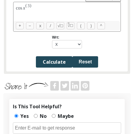
(
)
3
c
o
s
x
□
+
−
x
/
√
(
)
^
☐
√
☐
Wrt:
Reset
Is This Tool Helpful?
Yes
No
Maybe