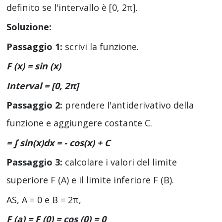
definito se l'intervallo è [0, 2π].
Soluzione:
Passaggio 1:
scrivi la funzione.
F (x) = sin (x)
Interval = [0, 2π]
Passaggio 2:
prendere l'antiderivativo della
funzione e aggiungere costante C.
= ∫
sin
(
x
)
dx
= -
cos
(
x
) + C
Passaggio 3:
calcolare i valori del limite
superiore F (A) e il limite inferiore F (B).
AS, A = 0 e B = 2π,
F (a) = F (0) = cos (0) = 0