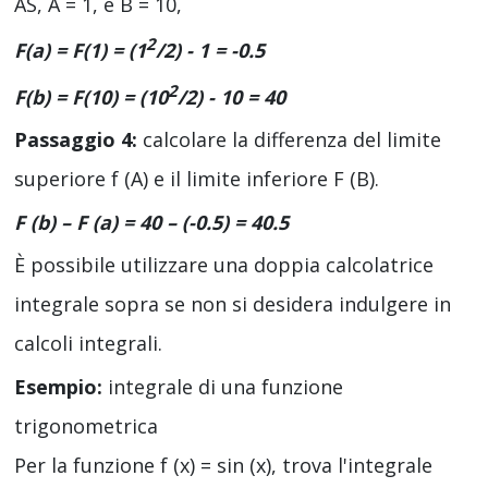
AS, A = 1, e B = 10,
2
F(a) = F(1) = (
1
/
2)
- 1 = -0.5
2
F(b) = F(10) = (
10
/
2)
- 10 = 40
Passaggio 4:
calcolare la differenza del limite
superiore f (A) e il limite inferiore F (B).
F (b) – F (a) = 40 – (-0.5) = 40.5
È possibile utilizzare una doppia calcolatrice
integrale sopra se non si desidera indulgere in
calcoli integrali.
Esempio:
integrale di una funzione
trigonometrica
Per la funzione f (x) = sin (x), trova l'integrale