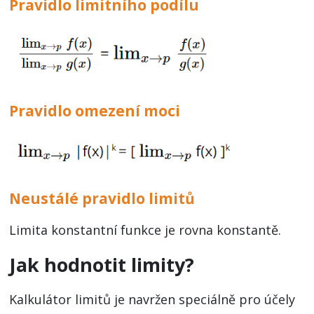
Pravidlo limitního podílu
Pravidlo omezení moci
Neustálé pravidlo limitů
Limita konstantní funkce je rovna konstantě.
Jak hodnotit limity?
Kalkulátor limitů je navržen speciálně pro účely