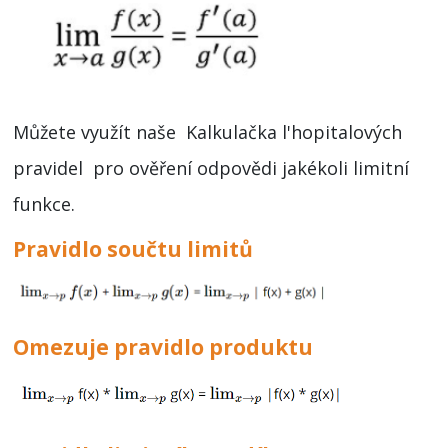
Můžete využít naše Kalkulačka l'hopitalových
pravidel pro ověření odpovědi jakékoli limitní
funkce.
Pravidlo součtu limitů
Omezuje pravidlo produktu