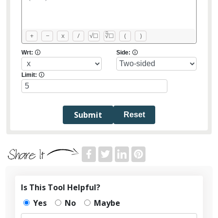
□
+
−
x
/
√
(
)
☐
☐
√
Wrt:
🛈
Side:
🛈
Limit:
🛈
Reset
Is This Tool Helpful?
Yes
No
Maybe