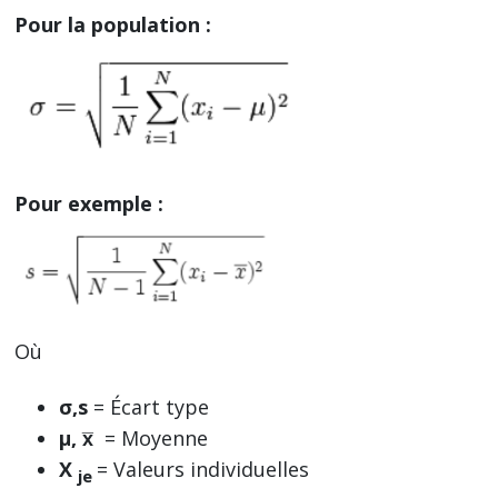
Pour la population :
Pour exemple :
Où
σ,s
= Écart type
µ, x̅
= Moyenne
X
= Valeurs individuelles
je