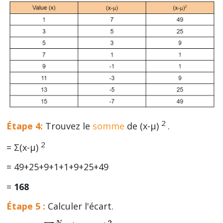
2
Étape 4:
Trouvez le
somme
de (x-µ)
.
2
= Σ(x-µ)
= 49+25+9+1+1+9+25+49
=
168
Étape 5 :
Calculer l'écart.