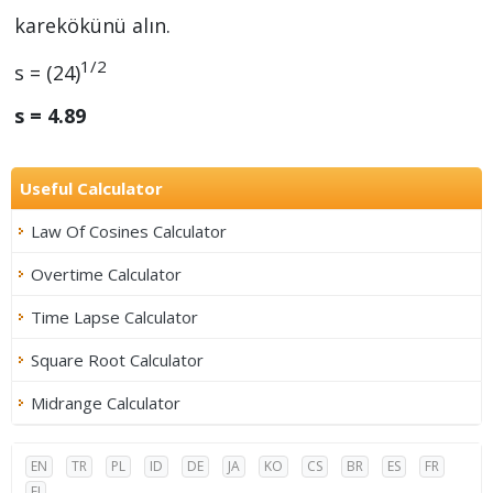
karekökünü alın.
1/2
s = (24)
s = 4.89
Useful Calculator
Law Of Cosines Calculator
Overtime Calculator
Time Lapse Calculator
Square Root Calculator
Midrange Calculator
EN
TR
PL
ID
DE
JA
KO
CS
BR
ES
FR
FI