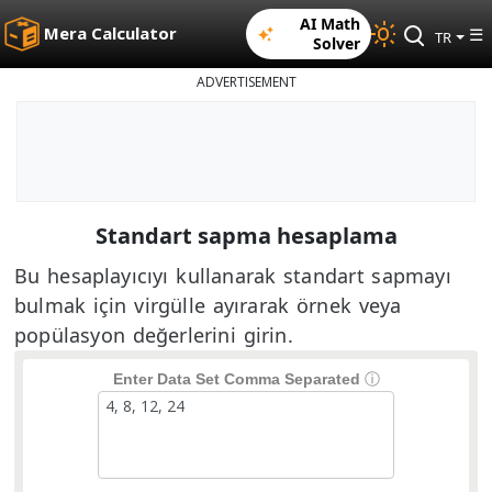
AI Math
Mera Calculator
☰
TR
Solver
ADVERTISEMENT
Standart sapma hesaplama
Bu hesaplayıcıyı kullanarak standart sapmayı
bulmak için virgülle ayırarak örnek veya
popülasyon değerlerini girin.
Enter Data Set Comma Separated
ⓘ