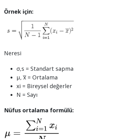
Örnek için:
Neresi
σ,s = Standart sapma
µ, x̅ = Ortalama
xi = Bireysel değerler
N = Sayı
Nüfus ortalama formülü: