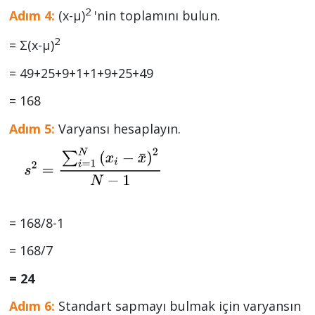
2
Adım 4:
(x-µ)
'nin toplamını bulun.
2
= Σ(x-µ)
= 49+25+9+1+1+9+25+49
= 168
Adım 5:
Varyansı hesaplayın.
= 168/8-1
= 168/7
= 24
Adım 6:
Standart sapmayı bulmak için varyansın